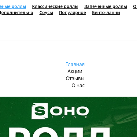
реные роллы
Классические роллы
Запеченные рол
латы
Воки
Тяханы
Супы
Закуски
Дополнительно
Главная
Акции
Отзывы
О нас