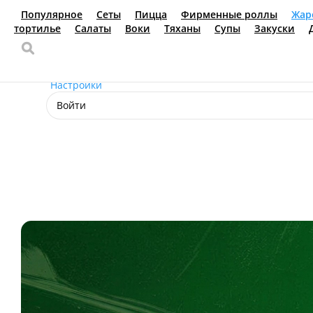
Популярное
Сеты
Пицца
Фирменные роллы
Жа
темпура
Суши
Динамиты
Роллы в тортилье
Са
Доставка еды
Новокуйбышевск
Ваш язык
ru
Настройки
Войти