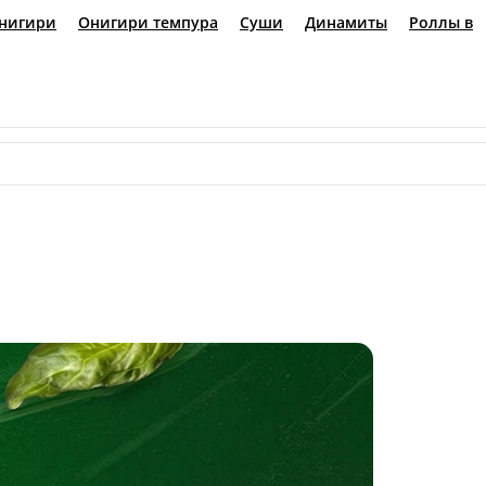
лы
Онигири
Онигири
Соусы
Популярное
Бенто-ланчи